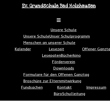
Zum
Ev. Grundschule Bad Holzhausen
Inhalt
springen
Toggle
menu
Unsere Schule
Unsere Schule
Unser Schulprogramm
Menschen an unserer Schule
Kalender
Lesezeit
Offener Ganzt
Lesepaten
Bücherkino
Förderverein
Downloads
Formulare für den Offenen Ganztag
Broschüre zur Elternmitwirkung
Fundsachen
Kontakt
Impressum
Büro
Schulleitung