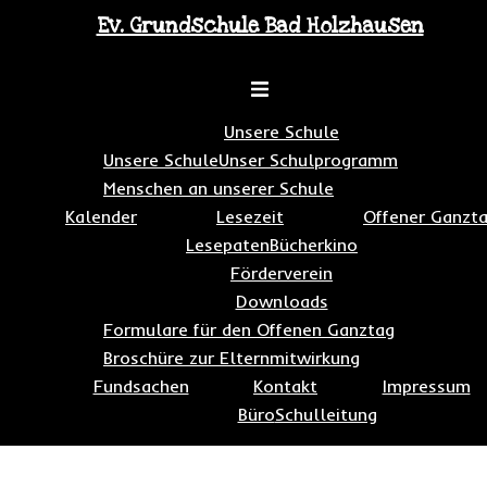
Zum
Ev. Grundschule Bad Holzhausen
Inhalt
springen
Toggle
menu
Unsere Schule
Unsere Schule
Unser Schulprogramm
Menschen an unserer Schule
Kalender
Lesezeit
Offener Ganzt
Lesepaten
Bücherkino
Förderverein
Downloads
Formulare für den Offenen Ganztag
Broschüre zur Elternmitwirkung
Fundsachen
Kontakt
Impressum
Büro
Schulleitung