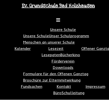
Zum
Ev. Grundschule Bad Holzhausen
Inhalt
springen
Toggle
menu
Unsere Schule
Unsere Schule
Unser Schulprogramm
Menschen an unserer Schule
Kalender
Lesezeit
Offener Ganzt
Lesepaten
Bücherkino
Förderverein
Downloads
Formulare für den Offenen Ganztag
Broschüre zur Elternmitwirkung
Fundsachen
Kontakt
Impressum
Büro
Schulleitung