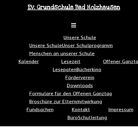
Zum
Ev. Grundschule Bad Holzhausen
Inhalt
springen
Toggle
menu
Unsere Schule
Unsere Schule
Unser Schulprogramm
Menschen an unserer Schule
Kalender
Lesezeit
Offener Ganzt
Lesepaten
Bücherkino
Förderverein
Downloads
Formulare für den Offenen Ganztag
Broschüre zur Elternmitwirkung
Fundsachen
Kontakt
Impressum
Büro
Schulleitung