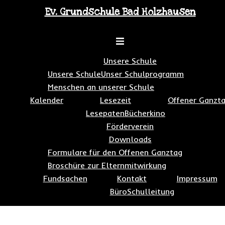
Zum
Ev. Grundschule Bad Holzhausen
Inhalt
springen
Toggle
menu
Unsere Schule
Unsere Schule
Unser Schulprogramm
Menschen an unserer Schule
Kalender
Lesezeit
Offener Ganzt
Lesepaten
Bücherkino
Förderverein
Downloads
Formulare für den Offenen Ganztag
Broschüre zur Elternmitwirkung
Fundsachen
Kontakt
Impressum
Büro
Schulleitung