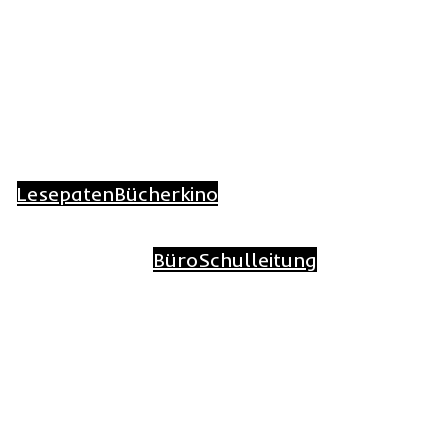
sen
Lesezeit
Offener Ganztag
Lesepaten
Bücherkino
Fundsachen
Kontakt
Impressum
Büro
Schulleitung