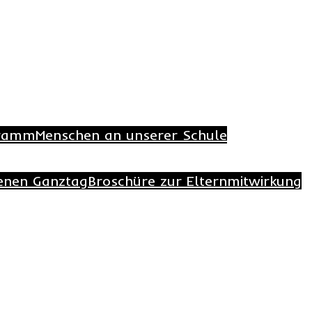
. Grundschule Bad Holzhau
Toggle
menu
Schule
Kalender
gramm
Menschen an unserer Schule
Downloads
enen Ganztag
Broschüre zur Elternmitwirkung