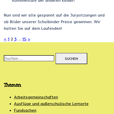
Kommentare der anderen Kinder!
Nun sind wir alle gespannt auf die Jurysitzungen und
ob Bilder unserer Schulkinder Preise gewinnen. Wir
halten Sie auf dem Laufenden!
Beitragsnavigation
<
1
2
3
…
15
>
Suchen
nach:
Themen
Arbeitsgemeinschaften
Ausflüge und außerschulische Lernorte
Fundsachen