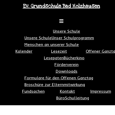
Zum
Ev. Grundschule Bad Holzhausen
Inhalt
springen
Toggle
menu
Unsere Schule
Unsere Schule
Unser Schulprogramm
Menschen an unserer Schule
Kalender
Lesezeit
Offener Ganzt
Lesepaten
Bücherkino
Förderverein
Downloads
Formulare für den Offenen Ganztag
Broschüre zur Elternmitwirkung
Fundsachen
Kontakt
Impressum
Büro
Schulleitung